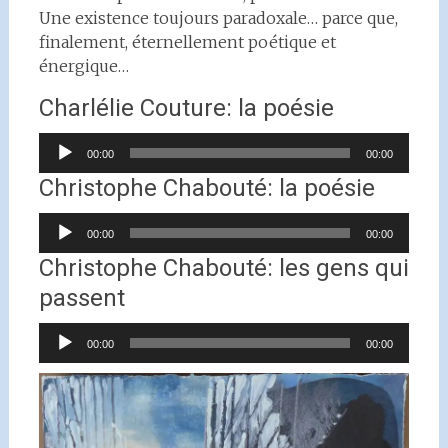
Une existence toujours paradoxale… parce que,
finalement, éternellement poétique et
énergique…
Charlélie Couture: la poésie
Lecteur
00:00
00:00
audio
Christophe Chabouté: la poésie
Lecteur
00:00
00:00
audio
Christophe Chabouté: les gens qui
passent
Lecteur
00:00
00:00
audio