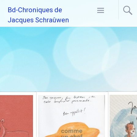
Aller
Bd-Chroniques de
au
contenu
Jacques Schraûwen
principal