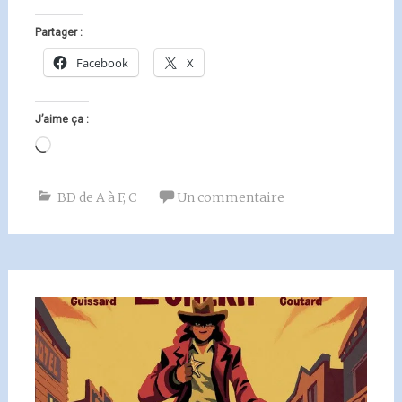
Partager :
Facebook
X
J’aime ça :
Chargement…
BD de A à F
,
C
Un commentaire