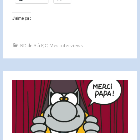
J’aime ça :
BD de A à F
,
C
,
Mes interviews