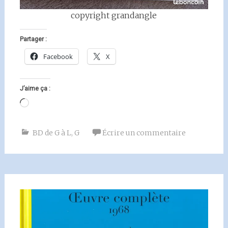
copyright grandangle
Partager :
Facebook
X
J’aime ça :
Chargement…
BD de G à L
,
G
Écrire un commentaire