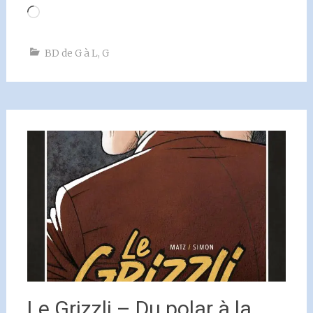
Chargement…
BD de G à L
,
G
Le Grizzli – Du polar à la