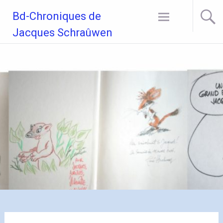
Aller
Bd-Chroniques de
au
contenu
Jacques Schraûwen
principal