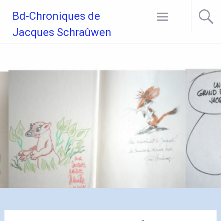
Aller
Bd-Chroniques de
au
contenu
Jacques Schraûwen
principal