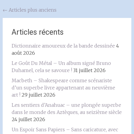
Navigation
←
Articles plus anciens
au
sein
Articles récents
des
Dictionnaire amoureux de la bande dessinée
4
articles
août 2026
Le Goût Du Métal – Un album signé Bruno
Duhamel, cela se savoure !
31 juillet 2026
Macbeth – Shakespeare comme scénariste
d’un superbe livre appartenant au neuvième
art !
29 juillet 2026
Les sentiers d’Anahuac – une plongée superbe
dans le monde des Aztèques, au seizième siècle
24 juillet 2026
Un Espoir Sans Papiers – Sans caricature, avec