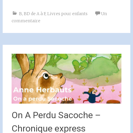
B
,
BD de A à F
,
Livres pour enfants
Un
commentaire
On A Perdu Sacoche –
Chronique express