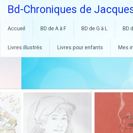
Aller
Bd-Chroniques de Jacque
au
contenu
principal
Accueil
BD de A à F
BD de G à L
BD d
Livres illustrés
Livres pour enfants
Mes i