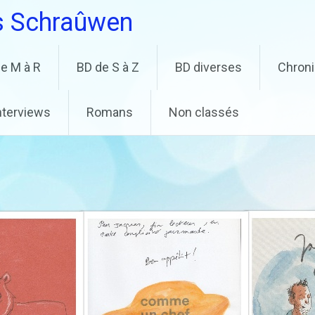
s Schraûwen
e M à R
BD de S à Z
BD diverses
Chron
nterviews
Romans
Non classés