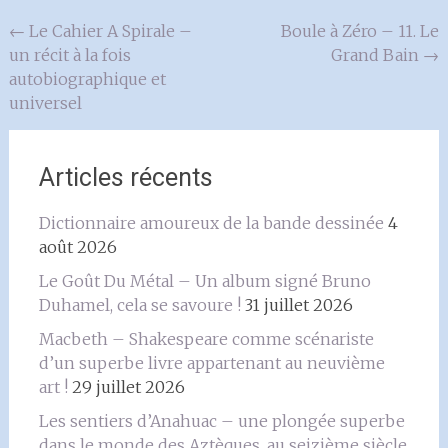
Navigation
←
Le Cahier A Spirale –
Boule à Zéro – 11. Le
un récit à la fois
Grand Bain
→
de
autobiographique et
l'article
universel
Articles récents
Dictionnaire amoureux de la bande dessinée
4
août 2026
Le Goût Du Métal – Un album signé Bruno
Duhamel, cela se savoure !
31 juillet 2026
Macbeth – Shakespeare comme scénariste
d’un superbe livre appartenant au neuvième
art !
29 juillet 2026
Les sentiers d’Anahuac – une plongée superbe
dans le monde des Aztèques, au seizième siècle