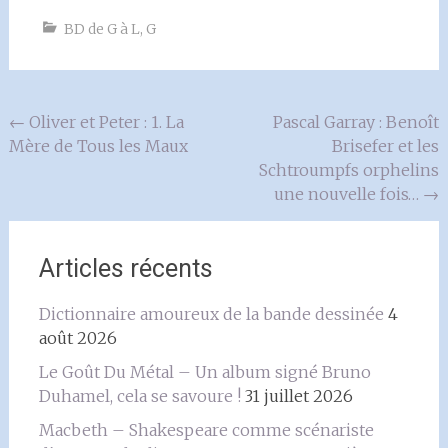
BD de G à L
,
G
Navigation
←
Oliver et Peter : 1. La
Pascal Garray : Benoît
Mère de Tous les Maux
Brisefer et les
de
Schtroumpfs orphelins
l'article
une nouvelle fois…
→
Articles récents
Dictionnaire amoureux de la bande dessinée
4
août 2026
Le Goût Du Métal – Un album signé Bruno
Duhamel, cela se savoure !
31 juillet 2026
Macbeth – Shakespeare comme scénariste