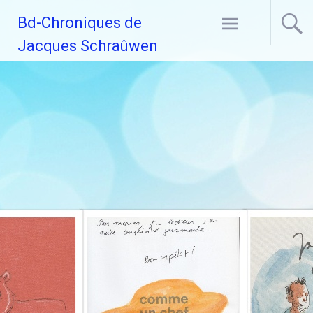
Aller
Bd-Chroniques de
au
contenu
Jacques Schraûwen
principal