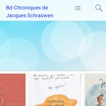
Aller
Bd-Chroniques de
au
contenu
Jacques Schraûwen
principal