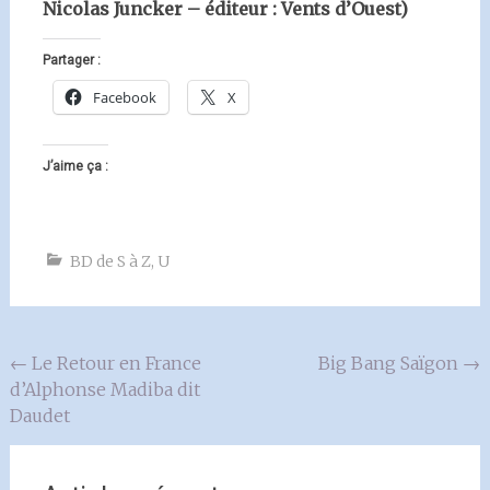
Nicolas Juncker – éditeur : Vents d’Ouest)
Partager :
Facebook
X
J’aime ça :
BD de S à Z
,
U
Navigation
←
Le Retour en France
Big Bang Saïgon
→
d’Alphonse Madiba dit
de
Daudet
l'article