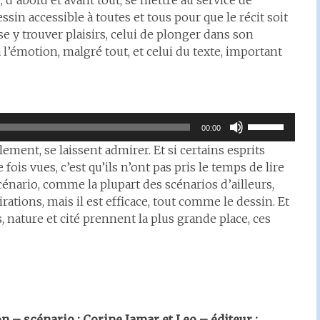
e, d’abord et avant tout, se mettre au service de
essin accessible à toutes et tous pour que le récit soit
e y trouver plaisirs, celui de plonger dans son
 l’émotion, malgré tout, et celui du texte, important
Utilisez
00:00
les
blement, se laissent admirer. Et si certains esprits
flèches
e fois vues, c’est qu’ils n’ont pas pris le temps de lire
haut/bas
cénario, comme la plupart des scénarios d’ailleurs,
pour
rations, mais il est efficace, tout comme le dessin. Et
augmenter
, nature et cité prennent la plus grande place, ces
ou
diminuer
le
volume.
n – scénario : Corine Jamar et Leo – éditeur :