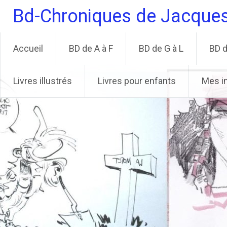
Aller
Bd-Chroniques de Jacque
au
contenu
principal
Accueil
BD de A à F
BD de G à L
BD d
Livres illustrés
Livres pour enfants
Mes i