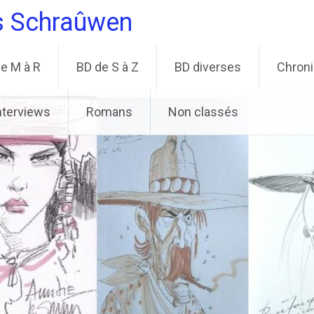
s Schraûwen
e M à R
BD de S à Z
BD diverses
Chron
nterviews
Romans
Non classés