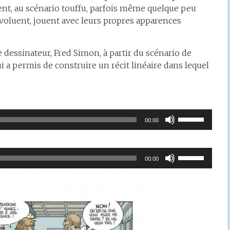
sent, au scénario touffu, parfois même quelque peu
voluent, jouent avec leurs propres apparences
le dessinateur, Fred Simon, à partir du scénario de
lui a permis de construire un récit linéaire dans lequel
Utilisez
00:00
les
flèches
haut/bas
Utilisez
00:00
pour
les
augmenter
flèches
ou
haut/bas
diminuer
pour
le
augmenter
volume.
ou