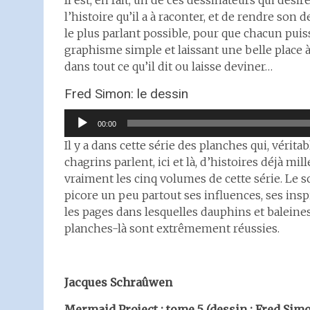
Il est, en fait, un de ces dessinateurs qui désir
l’histoire qu’il a à raconter, et de rendre son d
le plus parlant possible, pour que chacun puiss
graphisme simple et laissant une belle place à
dans tout ce qu’il dit ou laisse deviner…
Fred Simon: le dessin
Lecteur
00:00
audio
Il y a dans cette série des planches qui, vérita
chagrins parlent, ici et là, d’histoires déjà mill
vraiment les cinq volumes de cette série. Le s
picore un peu partout ses influences, ses inspi
les pages dans lesquelles dauphins et baleines
planches-là sont extrêmement réussies.
Jacques Schraûwen
Mermaid Project : tome 5 (dessin : Fred Simo