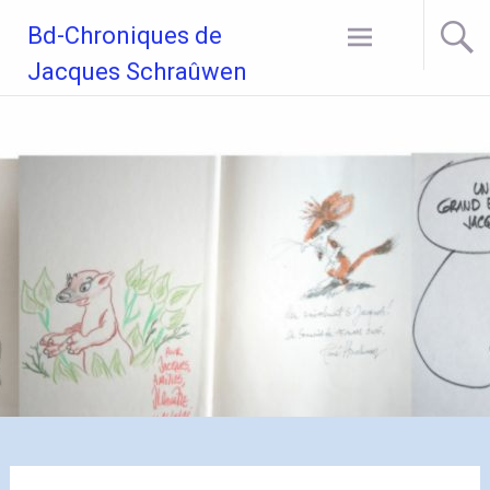
Aller
Bd-Chroniques de
au
contenu
Jacques Schraûwen
principal