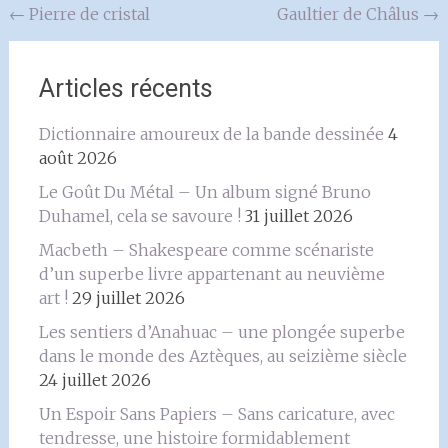
Navigation
←
Pierre de cristal
Gaultier de Châlus
→
de
l'article
Articles récents
Dictionnaire amoureux de la bande dessinée
4
août 2026
Le Goût Du Métal – Un album signé Bruno
Duhamel, cela se savoure !
31 juillet 2026
Macbeth – Shakespeare comme scénariste
d’un superbe livre appartenant au neuvième
art !
29 juillet 2026
Les sentiers d’Anahuac – une plongée superbe
dans le monde des Aztèques, au seizième siècle
24 juillet 2026
Un Espoir Sans Papiers – Sans caricature, avec
tendresse, une histoire formidablement