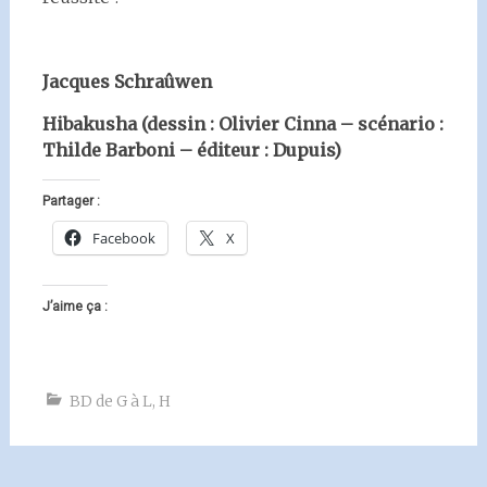
Jacques Schraûwen
Hibakusha (dessin : Olivier Cinna – scénario :
Thilde Barboni – éditeur : Dupuis)
Partager :
Facebook
X
J’aime ça :
BD de G à L
,
H