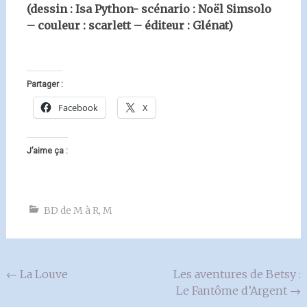
(dessin : Isa Python- scénario : Noël Simsolo
– couleur : scarlett – éditeur : Glénat)
Partager :
Facebook
X
J’aime ça :
BD de M à R
,
M
Navigation
←
La Louve
Les aventures de Betsy :
Le Fantôme d’Argent
→
de