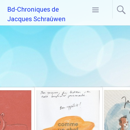
Aller
Bd-Chroniques de
au
contenu
Jacques Schraûwen
principal