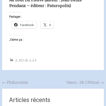
Pendanx – éditeur : Futuropolis)
Partager :
Facebook
X
J’aime ça :
A
,
BD de A à F
Navigation
←
Philocomix
Vasco : 28. I Pittori
→
de
l'article
Articles récents