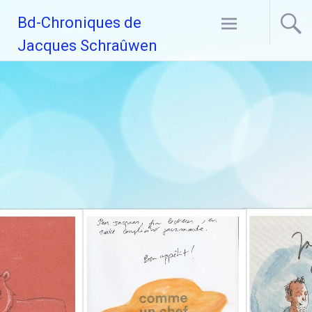
Aller
Bd-Chroniques de
au
contenu
Jacques Schraûwen
principal