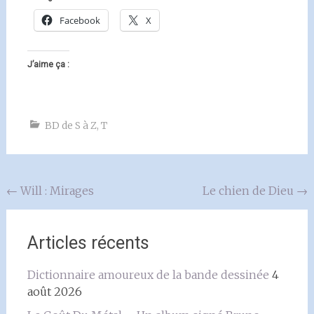
Facebook
X
J’aime ça :
BD de S à Z
,
T
Navigation
←
Will : Mirages
Le chien de Dieu
→
de
l'article
Articles récents
Dictionnaire amoureux de la bande dessinée
4
août 2026