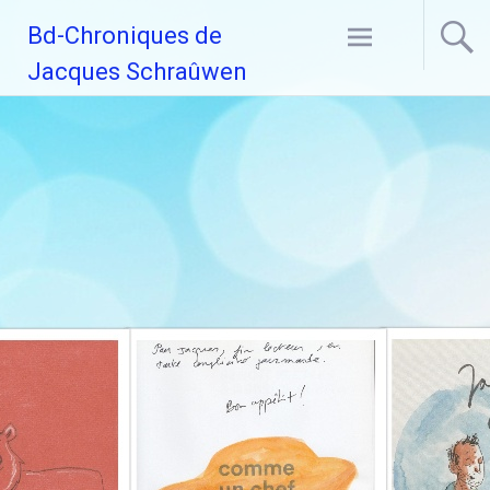
Aller
Bd-Chroniques de
au
contenu
Jacques Schraûwen
principal