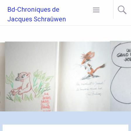
Aller
Bd-Chroniques de
au
contenu
Jacques Schraûwen
principal