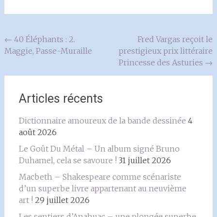
Navigation
←
40 Éléphants : 2.
Fred Vargas reçoit le
Maggie, Passe-Muraille
prestigieux prix littéraire
de
Princesse des Asturies
→
l'article
Articles récents
Dictionnaire amoureux de la bande dessinée
4
août 2026
Le Goût Du Métal – Un album signé Bruno
Duhamel, cela se savoure !
31 juillet 2026
Macbeth – Shakespeare comme scénariste
d’un superbe livre appartenant au neuvième
art !
29 juillet 2026
Les sentiers d’Anahuac – une plongée superbe