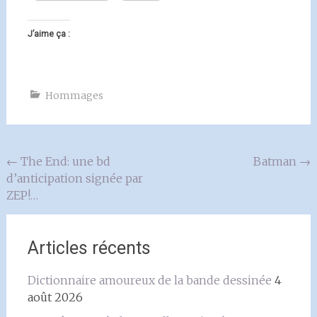
J’aime ça :
Hommages
Navigation
←
The End: une bd
Batman
→
d’anticipation signée par
de
ZEP!…
l'article
Articles récents
Dictionnaire amoureux de la bande dessinée
4
août 2026