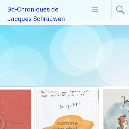
Aller
Bd-Chroniques de
au
contenu
Jacques Schraûwen
principal