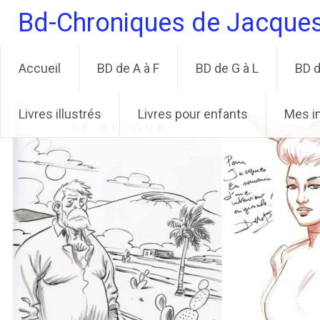
Aller
Bd-Chroniques de Jacque
au
contenu
principal
Accueil
BD de A à F
BD de G à L
BD d
Livres illustrés
Livres pour enfants
Mes i