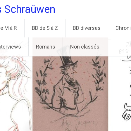
s Schraûwen
e M à R
BD de S à Z
BD diverses
Chron
nterviews
Romans
Non classés