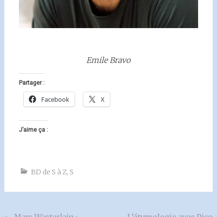
Emile Bravo
Partager :
Facebook
X
J’aime ça :
BD de S à Z
,
S