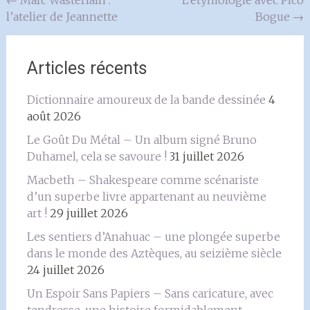
Navigation
←
Marc Wasterlain :
L’étymologie avec Pico
l’atelier de Jeannette
Bogue
→
de
l'article
Articles récents
Dictionnaire amoureux de la bande dessinée
4
août 2026
Le Goût Du Métal – Un album signé Bruno
Duhamel, cela se savoure !
31 juillet 2026
Macbeth – Shakespeare comme scénariste
d’un superbe livre appartenant au neuvième
art !
29 juillet 2026
Les sentiers d’Anahuac – une plongée superbe
dans le monde des Aztèques, au seizième siècle
24 juillet 2026
Un Espoir Sans Papiers – Sans caricature, avec