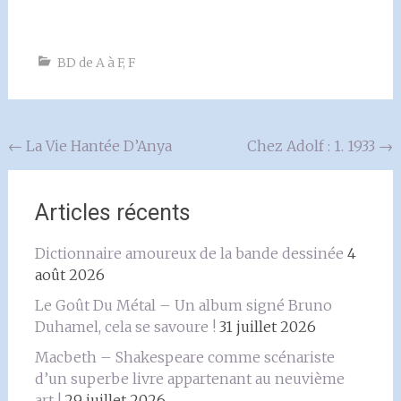
BD de A à F
,
F
Navigation
←
La Vie Hantée D’Anya
Chez Adolf : 1. 1933
→
de
l'article
Articles récents
Dictionnaire amoureux de la bande dessinée
4
août 2026
Le Goût Du Métal – Un album signé Bruno
Duhamel, cela se savoure !
31 juillet 2026
Macbeth – Shakespeare comme scénariste
d’un superbe livre appartenant au neuvième
art !
29 juillet 2026