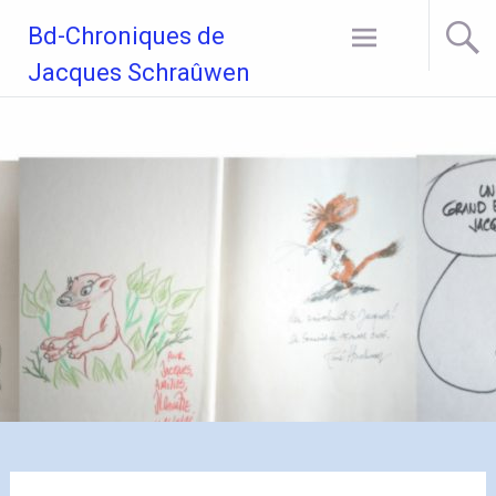
Aller
Bd-Chroniques de
au
contenu
Jacques Schraûwen
principal