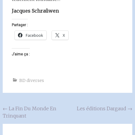
Jacques Schraûwen
Partager :
Facebook
X
J’aime ça :
BD diverses
Navigation
←
La Fin Du Monde En
Les éditions Dargaud
→
Trinquant
de
l'article