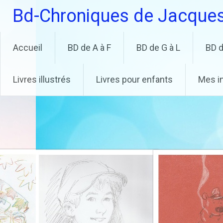
Aller
Bd-Chroniques de Jacque
au
contenu
principal
Accueil
BD de A à F
BD de G à L
BD d
Livres illustrés
Livres pour enfants
Mes i