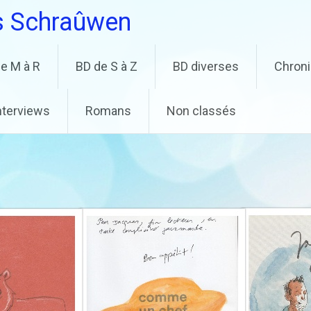
s Schraûwen
e M à R
BD de S à Z
BD diverses
Chron
nterviews
Romans
Non classés