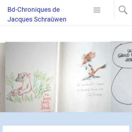
Aller
Bd-Chroniques de
au
contenu
Jacques Schraûwen
principal