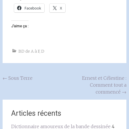
Facebook
X
J’aime ça :
BD de A à F
,
D
Navigation
←
Sous Terre
Ernest et Célestine :
Comment tout a
de
commencé
→
l'article
Articles récents
Dictionnaire amoureux de la bande dessinée
4