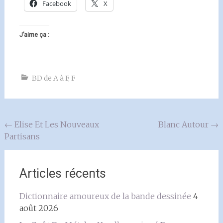
Facebook
X
J’aime ça :
BD de A à F
,
F
Navigation
←
Elise Et Les Nouveaux
Blanc Autour
→
Partisans
de
l'article
Articles récents
Dictionnaire amoureux de la bande dessinée
4
août 2026