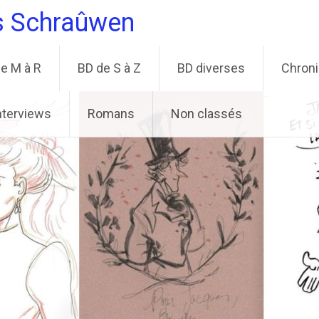
s Schraûwen
e M à R
BD de S à Z
BD diverses
Chron
nterviews
Romans
Non classés