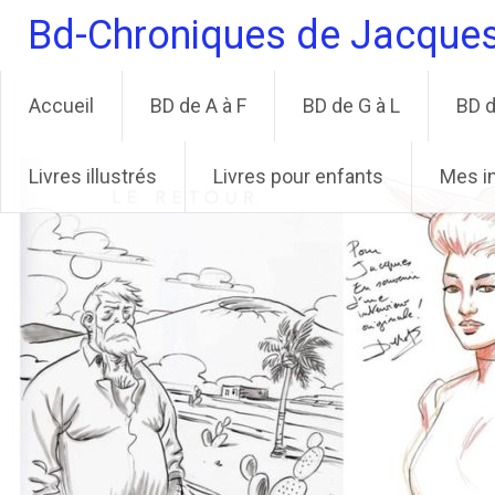
Aller
Bd-Chroniques de Jacque
au
contenu
principal
Accueil
BD de A à F
BD de G à L
BD d
Livres illustrés
Livres pour enfants
Mes i