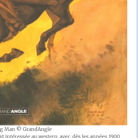
ng Man © GrandAngle
st intéressée au western, avec, dès les années 1900,