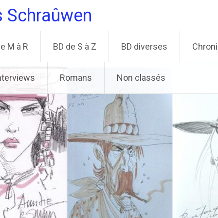
s Schraûwen
e M à R
BD de S à Z
BD diverses
Chron
nterviews
Romans
Non classés