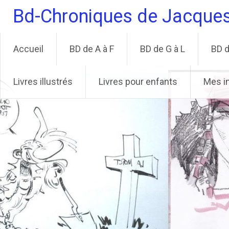
Aller
Bd-Chroniques de Jacque
au
contenu
principal
Accueil
BD de A à F
BD de G à L
BD d
Livres illustrés
Livres pour enfants
Mes i