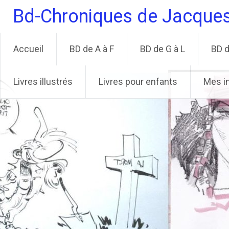
Aller
Bd-Chroniques de Jacque
au
contenu
principal
Accueil
BD de A à F
BD de G à L
BD d
Livres illustrés
Livres pour enfants
Mes i