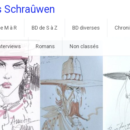
s Schraûwen
e M à R
BD de S à Z
BD diverses
Chron
nterviews
Romans
Non classés