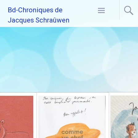
Aller
Bd-Chroniques de
au
contenu
Jacques Schraûwen
principal