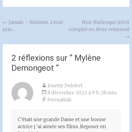
Navigation
←
Jamais – Résister, à tout
Noir Burlesque (récit
prix…
complet en deux volumes)
de
→
l'article
2 réflexions sur “
Mylène
Demongeot
”
Josette Delobel
8 décembre 2022 à 9 h 28 min
Permalink
C’était une grande Dame et une bonne
actrice j ‘ai aimée ses films ,Reposer en