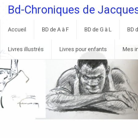
Aller
Bd-Chroniques de Jacque
au
contenu
principal
Accueil
BD de A à F
BD de G à L
BD d
Livres illustrés
Livres pour enfants
Mes i