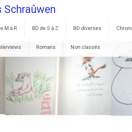
s Schraûwen
e M à R
BD de S à Z
BD diverses
Chron
nterviews
Romans
Non classés