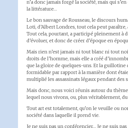
n’a donc jamais forgé la société, mais qui s’en
la littérature…
Le bon sauvage de Rousseau, le discours humani
Loti, d’Albert Londres, tout cela peut paraître
Tout cela, pourtant, a participé pleinement à 
d’évoluer, et donc de créer d’époque en époq
Mais rien n’est jamais ni tout blanc ni tout no
droits de l’homme, mais elle a créé d’innombra
que la gloire de quelques-uns. Et la guilloti
formidable par rapport à la manière dont étai
multiplié les assassinats légaux pendant des s
Mais donc, nous voici réunis autour du thèm
lequel nous vivons, ou, plus véritablement, d
Tout art est totalement, qu’on le veuille ou no
société dans laquelle il prend vie.
Je ne suis pas un conférencier… Je ne suis pa