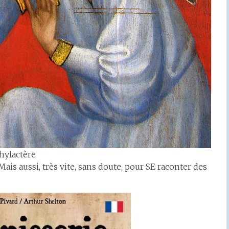
hylactère
is aussi, très vite, sans doute, pour SE raconter des