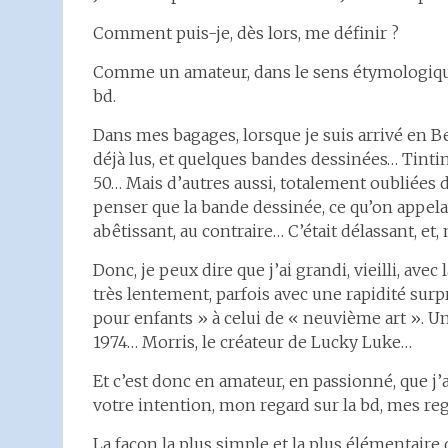
Comment puis-je, dès lors, me définir ?
Comme un amateur, dans le sens étymologique
bd.
Dans mes bagages, lorsque je suis arrivé en Be
déjà lus, et quelques bandes dessinées… Tintin
50… Mais d’autres aussi, totalement oubliées 
penser que la bande dessinée, ce qu’on appelait
abêtissant, au contraire… C’était délassant, et,
Donc, je peux dire que j’ai grandi, vieilli, avec
très lentement, parfois avec une rapidité surpr
pour enfants » à celui de « neuvième art ». Un
1974… Morris, le créateur de Lucky Luke…
Et c’est donc en amateur, en passionné, que j’
votre intention, mon regard sur la bd, mes reg
La façon la plus simple et la plus élémentair