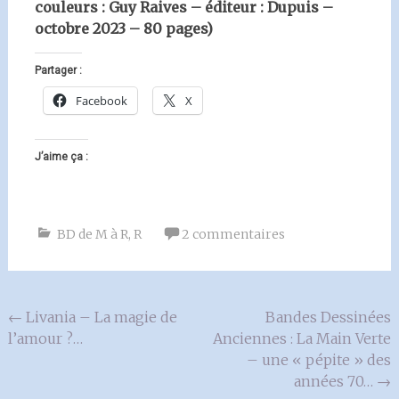
couleurs : Guy Raives – éditeur : Dupuis –
octobre 2023 – 80 pages)
Partager :
Facebook
X
J’aime ça :
BD de M à R
,
R
2 commentaires
Navigation
←
Livania – La magie de
Bandes Dessinées
l’amour ?…
Anciennes : La Main Verte
de
– une « pépite » des
l'article
années 70…
→