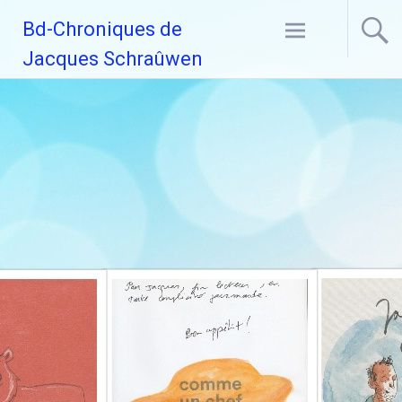
Aller
Bd-Chroniques de
au
contenu
Jacques Schraûwen
principal