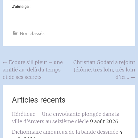
J’aime ça :
Non classés
Navigation
←
Ecoute s’il pleut – une
Christian Godard a rejoint
amitié au-delà du temps
Jérôme, très loin, très loin
de
et de ses secrets
d’ici…
→
l'article
Articles récents
Hérétique – Une envoûtante plongée dans la
ville d’Anvers au seizième siècle
9 août 2026
Dictionnaire amoureux de la bande dessinée
4