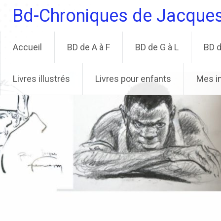
Aller
Bd-Chroniques de Jacque
au
contenu
principal
Accueil
BD de A à F
BD de G à L
BD d
Livres illustrés
Livres pour enfants
Mes i