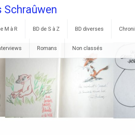
s Schraûwen
e M à R
BD de S à Z
BD diverses
Chron
nterviews
Romans
Non classés