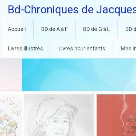
Aller
Bd-Chroniques de Jacque
au
contenu
principal
Accueil
BD de A à F
BD de G à L
BD d
Livres illustrés
Livres pour enfants
Mes i