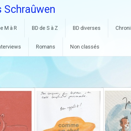
s Schraûwen
e M à R
BD de S à Z
BD diverses
Chron
nterviews
Romans
Non classés