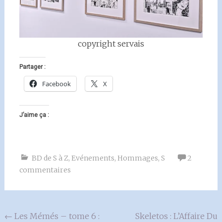
copyright servais
Partager :
Facebook
X
J’aime ça :
BD de S à Z
,
Evénements
,
Hommages
,
S
2
commentaires
Navigation
←
Les Mémés – tome 6 :
Skeletos : L’Affaire Du