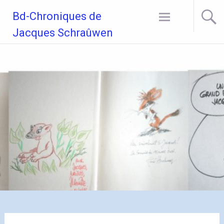
Aller
Bd-Chroniques de
au
contenu
Jacques Schraûwen
principal