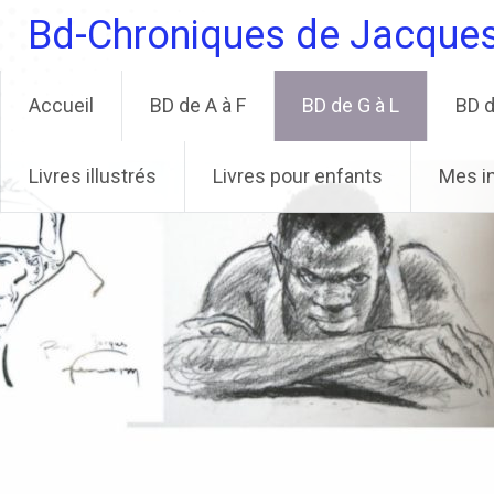
Aller
Bd-Chroniques de Jacque
au
contenu
principal
Accueil
BD de A à F
BD de G à L
BD d
Livres illustrés
Livres pour enfants
Mes i