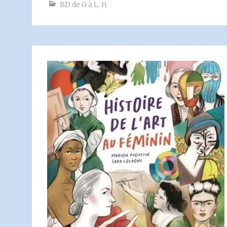
BD de G à L
,
H