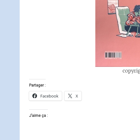
copyri
Partager :
Facebook
X
J’aime ça :