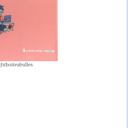
ghtboiteabulles