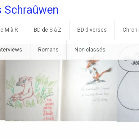
s Schraûwen
e M à R
BD de S à Z
BD diverses
Chron
nterviews
Romans
Non classés