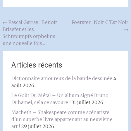
Navigation
←
Pascal Garray : Benoît
Foerster : Noir C’Est Noir
Brisefer et les
→
de
Schtroumpfs orphelins
l'article
une nouvelle fois…
Articles récents
Dictionnaire amoureux de la bande dessinée
4
août 2026
Le Goût Du Métal – Un album signé Bruno
Duhamel, cela se savoure !
31 juillet 2026
Macbeth – Shakespeare comme scénariste
d’un superbe livre appartenant au neuvième
art !
29 juillet 2026