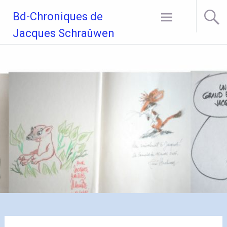
Aller
Bd-Chroniques de
au
contenu
Jacques Schraûwen
principal