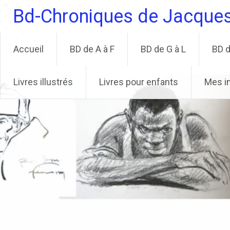
Aller
Bd-Chroniques de Jacque
au
contenu
principal
Accueil
BD de A à F
BD de G à L
BD d
Livres illustrés
Livres pour enfants
Mes i