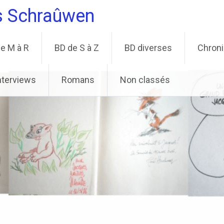
s Schraûwen
e M à R
BD de S à Z
BD diverses
Chron
nterviews
Romans
Non classés