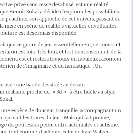
tective privé sans cesse désabusé, est une réalité,
que Benoît Sokal a décidé d’explorer les possibilités
s, que peaufiner son approche de cet univers, passant de
 la mise en scène de réalité s virtuelles envoûtantes
 mouture est désormais disponible.
ait que ce genre de jeu, essentiellement, se construit
eria, on est loin, très loin, et fort heureusement, de la
plement, est et restera toujours un fabuleux raconteur
orien de l’imaginaire et du fantastique… Un
inue avec une bande dessinée au dessin
un réalisme proche du » 3d « , à être fidèle au style
 Sokal.
avec une espèce de douceur tranquille, accompagnant un
, qui suit les traces du jeu… Mais qui fait preuve,
age du petit Hans perdu entre automates et autisme,
ant, tout comme, d’ailleurs, celui de Kate Walker,