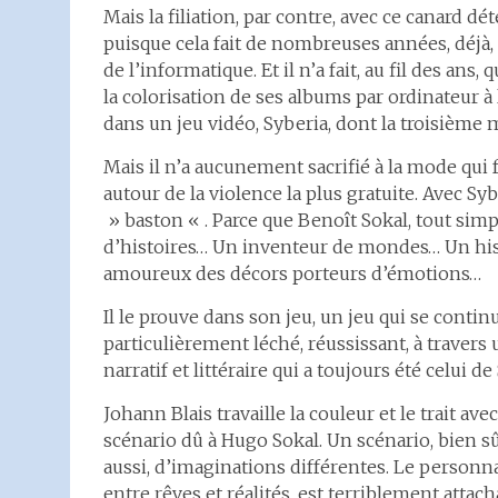
Mais la filiation, par contre, avec ce canard dé
puisque cela fait de nombreuses années, déjà, 
de l’informatique. Et il n’a fait, au fil des an
la colorisation de ses albums par ordinateur à
dans un jeu vidéo, Syberia, dont la troisième
Mais il n’a aucunement sacrifié à la mode qui f
autour de la violence la plus gratuite. Avec Syb
» baston « . Parce que Benoît Sokal, tout sim
d’histoires… Un inventeur de mondes… Un hist
amoureux des décors porteurs d’émotions…
Il le prouve dans son jeu, un jeu qui se cont
particulièrement léché, réussissant, à travers 
narratif et littéraire qui a toujours été celui de
Johann Blais travaille la couleur et le trait 
scénario dû à Hugo Sokal. Un scénario, bien sûr
aussi, d’imaginations différentes. Le personn
entre rêves et réalités, est terriblement attach