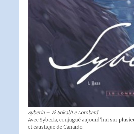
Syberia – © Sokal/Le Lombard
Avec Syberia, conjugué aujourd’hui sur plusieu
et caustique de Canardo.