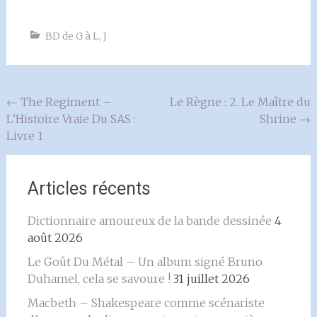
BD de G à L
,
J
Navigation
←
The Regiment –
Le Règne : 2. Le Maître du
L’Histoire Vraie Du SAS :
Shrine
→
de
Livre 1
l'article
Articles récents
Dictionnaire amoureux de la bande dessinée
4
août 2026
Le Goût Du Métal – Un album signé Bruno
Duhamel, cela se savoure !
31 juillet 2026
Macbeth – Shakespeare comme scénariste