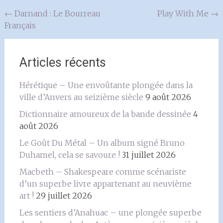
Navigation
←
Darnand : Le Bourreau
Play With Me
→
Français
de
l'article
Articles récents
Hérétique – Une envoûtante plongée dans la
ville d’Anvers au seizième siècle
9 août 2026
Dictionnaire amoureux de la bande dessinée
4
août 2026
Le Goût Du Métal – Un album signé Bruno
Duhamel, cela se savoure !
31 juillet 2026
Macbeth – Shakespeare comme scénariste
d’un superbe livre appartenant au neuvième
art !
29 juillet 2026
Les sentiers d’Anahuac – une plongée superbe