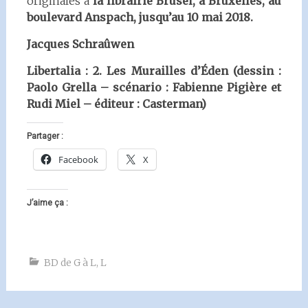
originales à
la librairie Brüsel, à Bruxelles, au
boulevard Anspach, jusqu’au 10 mai 2018.
Jacques Schraûwen
Libertalia : 2. Les Murailles d’Éden (dessin :
Paolo Grella – scénario : Fabienne Pigière et
Rudi Miel – éditeur : Casterman)
Partager :
Facebook
X
J’aime ça :
BD de G à L
,
L