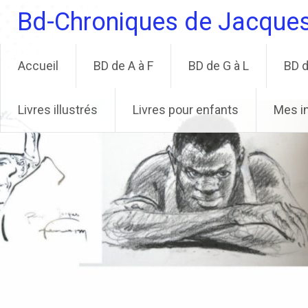
Aller
Bd-Chroniques de Jacque
au
contenu
principal
Accueil
BD de A à F
BD de G à L
BD d
Livres illustrés
Livres pour enfants
Mes i