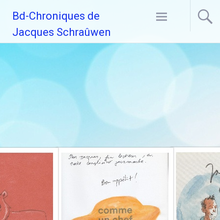
Aller
Bd-Chroniques de
au
contenu
Jacques Schraûwen
principal