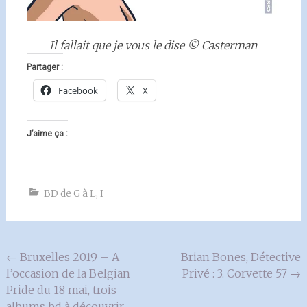
Il fallait que je vous le dise © Casterman
Partager :
Facebook
X
J’aime ça :
BD de G à L
,
I
Navigation
←
Bruxelles 2019 – A
Brian Bones, Détective
l’occasion de la Belgian
Privé : 3. Corvette 57
→
de
Pride du 18 mai, trois
l'article
albums bd à découvrir