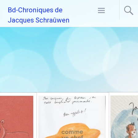
Aller
Bd-Chroniques de
au
contenu
Jacques Schraûwen
principal