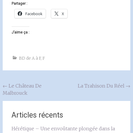
Partager :
Facebook
X
J’aime ça :
BD de A à F
,
F
Navigation
←
Le Château De
La Trahison Du Réel
→
Malbrouck
de
l'article
Articles récents
Hérétique – Une envoûtante plongée dans la