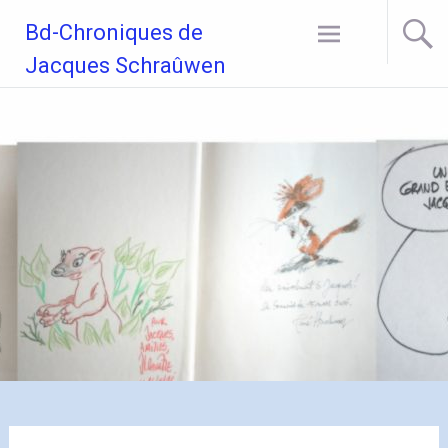
Aller
Bd-Chroniques de
au
contenu
Jacques Schraûwen
principal