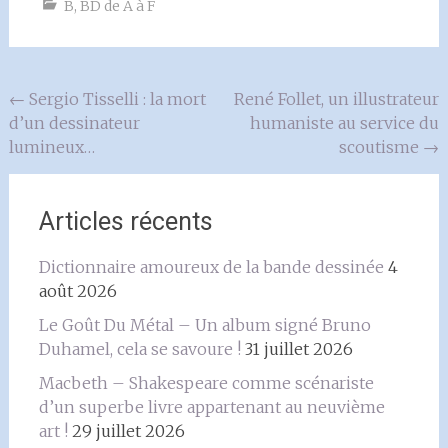
B
,
BD de A à F
Navigation
←
Sergio Tisselli : la mort
René Follet, un illustrateur
d’un dessinateur
humaniste au service du
de
lumineux…
scoutisme
→
l'article
Articles récents
Dictionnaire amoureux de la bande dessinée
4
août 2026
Le Goût Du Métal – Un album signé Bruno
Duhamel, cela se savoure !
31 juillet 2026
Macbeth – Shakespeare comme scénariste
d’un superbe livre appartenant au neuvième
art !
29 juillet 2026