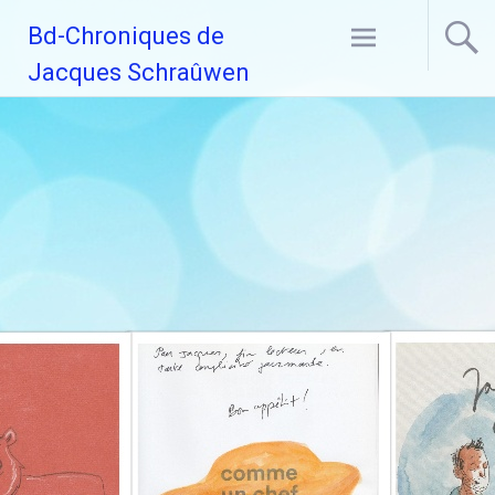
Aller
Bd-Chroniques de
au
contenu
Jacques Schraûwen
principal