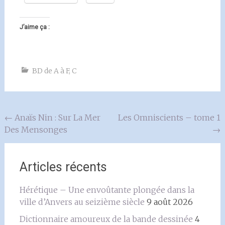
J’aime ça :
BD de A à F
,
C
Navigation
←
Anaïs Nin : Sur La Mer
Les Omniscients – tome 1
Des Mensonges
→
de
l'article
Articles récents
Hérétique – Une envoûtante plongée dans la
ville d’Anvers au seizième siècle
9 août 2026
Dictionnaire amoureux de la bande dessinée
4