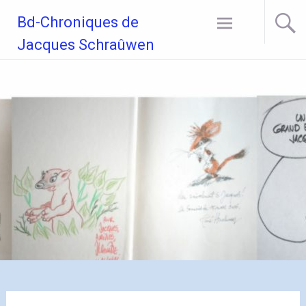
Aller
Bd-Chroniques de
au
contenu
Jacques Schraûwen
principal