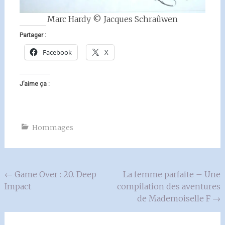
Marc Hardy © Jacques Schraûwen
Partager :
Facebook
X
J’aime ça :
Hommages
Navigation
←
Game Over : 20. Deep
La femme parfaite – Une
Impact
compilation des aventures
de
de Mademoiselle F
→
l'article