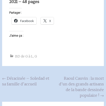
2021 – 48 pages
Partager :
Facebook
X
J’aime ça :
BD de G à L
,
G
Navigation
←
Déracinée – Soledad et
Raoul Cauvin : la mort
sa famille d’accueil
d’un des grands artisans
de
de la bande dessinée
l'article
populaire !
→