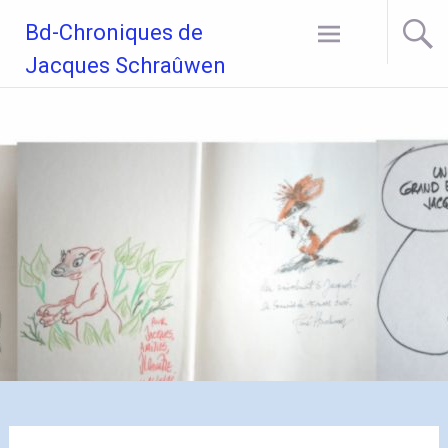
Aller
Bd-Chroniques de
au
contenu
Jacques Schraûwen
principal