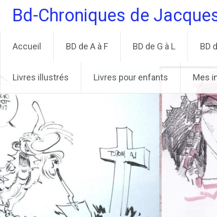
Aller
Bd-Chroniques de Jacque
au
contenu
principal
Accueil
BD de A à F
BD de G à L
BD d
Livres illustrés
Livres pour enfants
Mes i