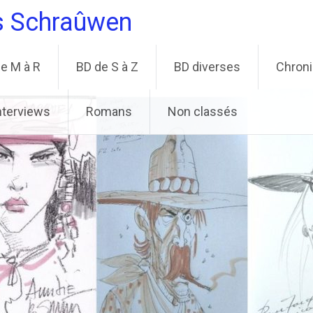
s Schraûwen
e M à R
BD de S à Z
BD diverses
Chron
nterviews
Romans
Non classés