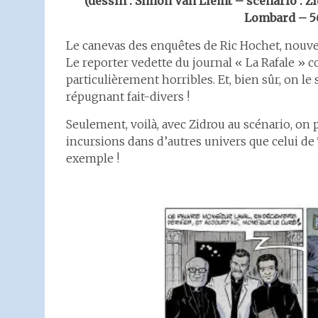
(dessin : Simon Van Liemt – scénario : Z
Lombard – 56
Le canevas des enquêtes de Ric Hochet, nouvel
Le reporter vedette du journal « La Rafale » 
particulièrement horribles. Et, bien sûr, on le 
répugnant fait-divers !
Seulement, voilà, avec Zidrou au scénario, on 
incursions dans d’autres univers que celui de 
exemple !