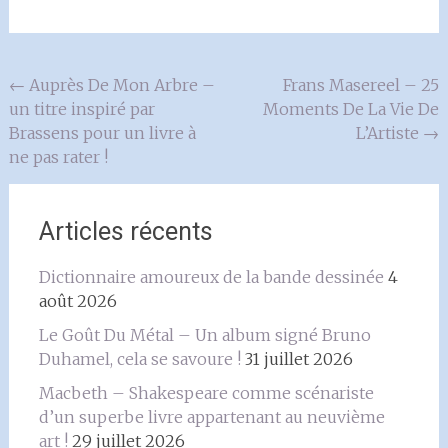
Navigation
←
Auprès De Mon Arbre –
Frans Masereel – 25
un titre inspiré par
Moments De La Vie De
de
Brassens pour un livre à
L’Artiste
→
l'article
ne pas rater !
Articles récents
Dictionnaire amoureux de la bande dessinée
4
août 2026
Le Goût Du Métal – Un album signé Bruno
Duhamel, cela se savoure !
31 juillet 2026
Macbeth – Shakespeare comme scénariste
d’un superbe livre appartenant au neuvième
art !
29 juillet 2026