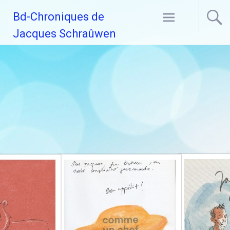
Aller
Bd-Chroniques de
au
contenu
Jacques Schraûwen
principal