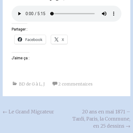
Partager :
Facebook
X
J’aime ça :
BD de G à L
,
J
2 commentaires
Navigation
←
Le Grand Migrateur
20 ans en mai 1871 –
Tardi, Paris, la Commune,
de
en 25 dessins
→
l'article